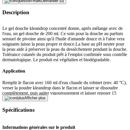
Demander (0)
Description
Le gel douche kleandrop concentré donne, après mélange avec de
l'eau, un gel douche de 200 ml. Ce soin pour la douche au parfum
sensuel de pivoine ainsi qu'à l'huile d'amande douce et à l'aloe vera
soignants laisse la peau propre et douce.La base au pH neutre pour
la peau aide à préserver la peau du dessèchement pendant la douche.
Tolérance cutanée du produit prêt à l'emploi confirmée sous contrôle
dermatologique. Le produit est végétalien et biodégradable.
Application
Remplir le flacon avec 160 ml d'eau chaude du robinet (env. 40 °C),
verser la poudre kleandrop dans le flacon et laisser se dissoudre
complètement, puis agiter vigoureusement et laisser reposer 15
minutes.
Afficher plus
Spécifications
Fabriqué en Suisse
Le label «Made in Switzerland» désigne les produits dont la
fabrication a lieu principalement en Suisse. Pour les produits
Informations générales sur le produit