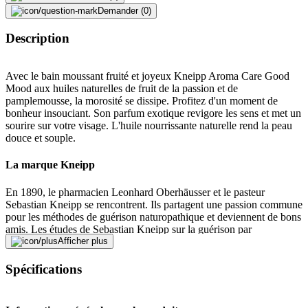
Demander (0)
Description
Avec le bain moussant fruité et joyeux Kneipp Aroma Care Good
Mood aux huiles naturelles de fruit de la passion et de
pamplemousse, la morosité se dissipe. Profitez d'un moment de
bonheur insouciant. Son parfum exotique revigore les sens et met un
sourire sur votre visage. L'huile nourrissante naturelle rend la peau
douce et souple.
La marque Kneipp
En 1890, le pharmacien Leonhard Oberhäusser et le pasteur
Sebastian Kneipp se rencontrent. Ils partagent une passion commune
pour les méthodes de guérison naturopathique et deviennent de bons
amis. Les études de Sebastian Kneipp sur la guérison par
hydrothérapie, les herbes médicinales, l'exercice et la nutrition sont
Afficher plus
d'un grand intérêt pour Oberhäusser. Un an plus tard, Kneipp lui
accorde la permission de développer et de commercialiser des
Spécifications
produits pharmaceutiques, cosmétiques et diététiques sous le nom de
Kneipp. Plus de 125 ans plus tard, des ingrédients purs d'origine
naturelle sont toujours à la base des produits de soin Kneipp.