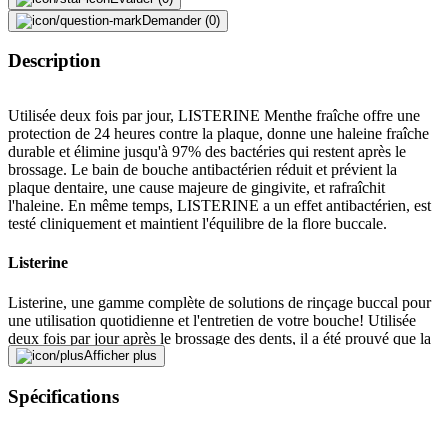
Demander (0)
Description
Utilisée deux fois par jour, LISTERINE Menthe fraîche offre une
protection de 24 heures contre la plaque, donne une haleine fraîche
durable et élimine jusqu'à 97% des bactéries qui restent après le
brossage. Le bain de bouche antibactérien réduit et prévient la
plaque dentaire, une cause majeure de gingivite, et rafraîchit
l'haleine. En même temps, LISTERINE a un effet antibactérien, est
testé cliniquement et maintient l'équilibre de la flore buccale.
Listerine
Listerine, une gamme complète de solutions de rinçage buccal pour
une utilisation quotidienne et l'entretien de votre bouche! Utilisée
deux fois par jour après le brossage des dents, il a été prouvé que la
Listerine améliore votre hygiène bucco-dentaire en agissant sur les
Afficher plus
zones difficiles à atteindre avec une brosse à dents. En 1879, deux
scientifiques – le Dr Joseph Lawrence et le pharmacien Jordan
Spécifications
Lambert – ont uni leurs forces pour mettre au point la Listerine, une
formule puissante contenant des huiles essentielles. Plus de 100 ans
plus tard, la formule de l'huile essentielle de Listerine agit comme un