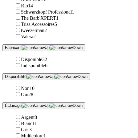
Rio
14
Schwarzkopf Professional
1
The Barb'XPERT
1
Trisa Accessoires
5
tweezerman
2
Valera
2
Fabricant
Disponible
32
Indisponible
6
Disponibilité
Non
10
Oui
28
Éclairage
Argent
8
Blanc
11
Gris
3
Multicolore
1