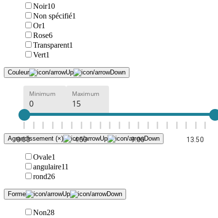
Noir
10
Non spécifié
1
Or
1
Rose
6
Transparent
1
Vert
1
Couleur
Minimum
Maximum
Agrandissement (×)
0.00
4.50
9.00
13.50
Ovale
1
angulaire
11
rond
26
Forme
Non
28