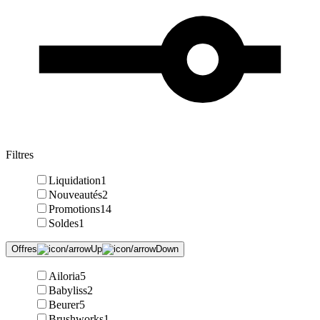
Filtres
Liquidation
1
Nouveautés
2
Promotions
14
Soldes
1
Offres
Ailoria
5
Babyliss
2
Beurer
5
Brushworks
1