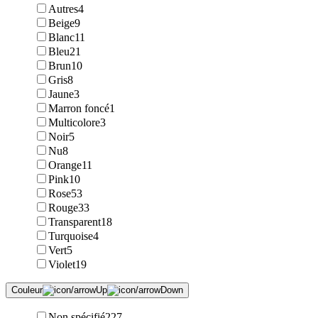
Autres
4
Beige
9
Blanc
11
Bleu
21
Brun
10
Gris
8
Jaune
3
Marron foncé
1
Multicolore
3
Noir
5
Nu
8
Orange
11
Pink
10
Rose
53
Rouge
33
Transparent
18
Turquoise
4
Vert
5
Violet
19
Couleur
Non spécifié
227