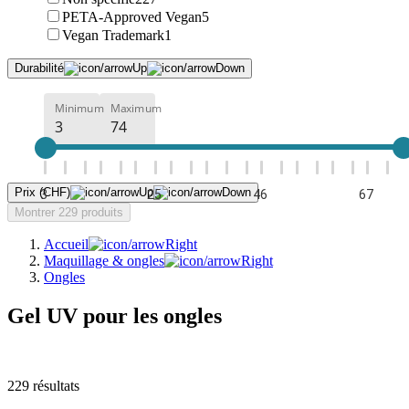
PETA-Approved Vegan
5
Vegan Trademark
1
Durabilité
Minimum
Maximum
Prix (CHF)
3
25
46
67
Montrer 229 produits
Accueil
Maquillage & ongles
Ongles
Gel UV pour les ongles
229
résultats