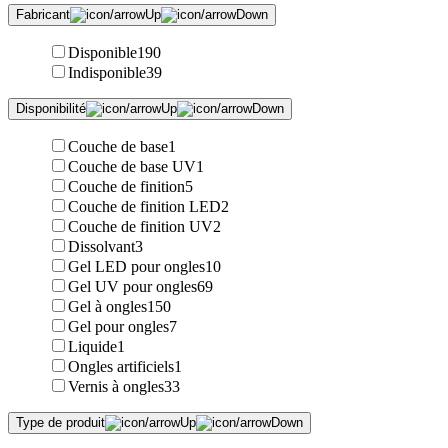
Fabricant
Disponible
190
Indisponible
39
Disponibilité
Couche de base
1
Couche de base UV
1
Couche de finition
5
Couche de finition LED
2
Couche de finition UV
2
Dissolvant
3
Gel LED pour ongles
10
Gel UV pour ongles
69
Gel à ongles
150
Gel pour ongles
7
Liquide
1
Ongles artificiels
1
Vernis à ongles
33
Type de produit