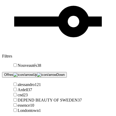
Filtres
Nouveautés
38
Offres
alessandro
121
Ardell
37
cnd
23
DEPEND BEAUTY OF SWEDEN
37
essence
10
Londontown
1