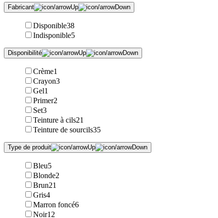
Fabricant
Disponible
38
Indisponible
5
Disponibilité
Crème
1
Crayon
3
Gel
1
Primer
2
Set
3
Teinture à cils
21
Teinture de sourcils
35
Type de produit
Bleu
5
Blonde
2
Brun
21
Gris
4
Marron foncé
6
Noir
12