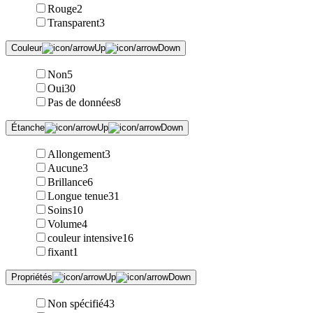
Rouge
2
Transparent
3
Couleur
Non
5
Oui
30
Pas de données
8
Étanche
Allongement
3
Aucune
3
Brillance
6
Longue tenue
31
Soins
10
Volume
4
couleur intensive
16
fixant
1
Propriétés
Non spécifié
43