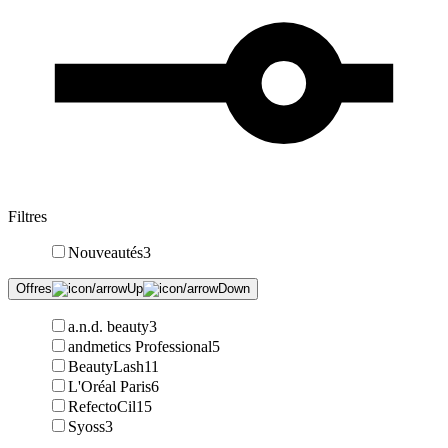
Filtres
Nouveautés
3
Offres
a.n.d. beauty
3
andmetics Professional
5
BeautyLash
11
L'Oréal Paris
6
RefectoCil
15
Syoss
3