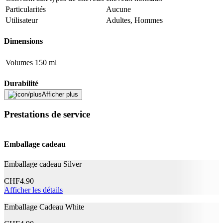
Adresse e-mail (facultatif)
Particularités
Aucune
Utilisateur
Adultes, Hommes
Fermer le formulaire
Envoyer
Signaler des données erronées
Dimensions
Volumes
150 ml
Durabilité
Afficher plus
Durabilité
Non spécifié
Prestations de service
La vie naturelle
Pas de particularités
Fabricant
Emballage cadeau
Nom du fabricant
NIVEA MEN
Emballage cadeau Silver
N° d’article du fabricant
4005900660312
Garantie du fabricant
0 mois
CHF
4.90
Afficher les détails
Informations sur la garantie
NIVEA MEN
Emballage Cadeau White
Signaler une erreur