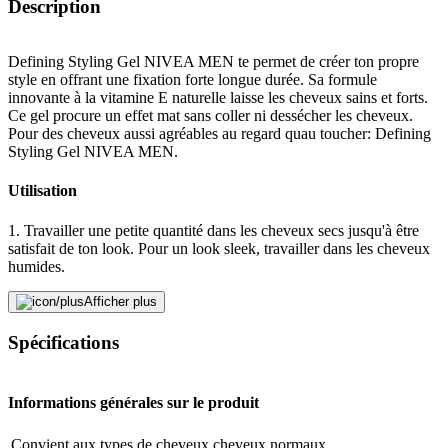
Description
Defining Styling Gel NIVEA MEN te permet de créer ton propre
style en offrant une fixation forte longue durée. Sa formule
innovante à la vitamine E naturelle laisse les cheveux sains et forts.
Ce gel procure un effet mat sans coller ni dessécher les cheveux.
Pour des cheveux aussi agréables au regard quau toucher: Defining
Styling Gel NIVEA MEN.
Utilisation
1. Travailler une petite quantité dans les cheveux secs jusqu'à être
satisfait de ton look. Pour un look sleek, travailler dans les cheveux
humides.
Traduit par DeepL.com
Afficher plus
Signaler une erreur
Spécifications
Informations générales sur le produit
Description
Convient aux types de cheveux
cheveux normaux