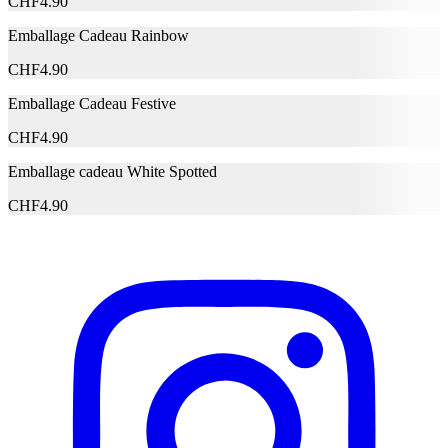
CHF
4.90
Emballage Cadeau Rainbow
Description
CHF
4.90
Adresse e-mail (facultatif)
Emballage Cadeau Festive
CHF
4.90
Fermer le formulaire
Envoyer
Signaler des données erronées
Emballage cadeau White Spotted
CHF
4.90