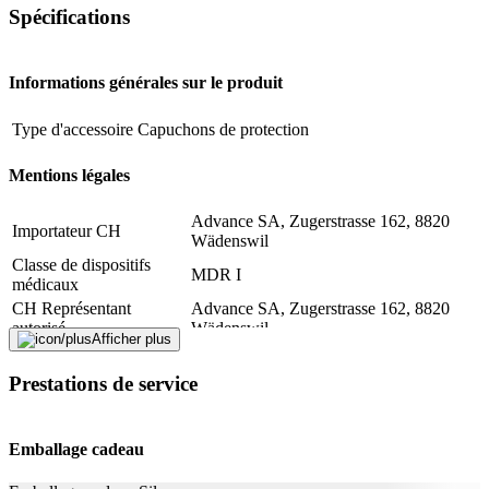
Spécifications
Informations générales sur le produit
Type d'accessoire
Capuchons de protection
Mentions légales
Advance SA, Zugerstrasse 162, 8820
Importateur CH
Wädenswil
Classe de dispositifs
MDR I
médicaux
CH Représentant
Advance SA, Zugerstrasse 162, 8820
autorisé
Wädenswil
Afficher plus
Informations complémentaires
Prestations de service
Compatibilité
Omron Flex Temp Smart Omron Eco Temp
système
Smart
Emballage cadeau
Fabricant