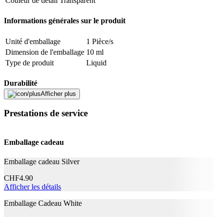
Couleur de détail
Transparent
Informations générales sur le produit
Unité d'emballage
1 Pièce/s
Dimension de l'emballage
10 ml
Type de produit
Liquid
Durabilité
Afficher plus
La vie naturelle
Pas de particularités
Prestations de service
Mentions légales
Emballage cadeau
Catégorie de produit
Dispositif médical
Classe de dispositifs médicaux
MDR I
Emballage cadeau Silver
Application
CHF
4.90
Afficher les détails
Effet
Contre les bouchons de cérumen
Emballage Cadeau White
Fabricant