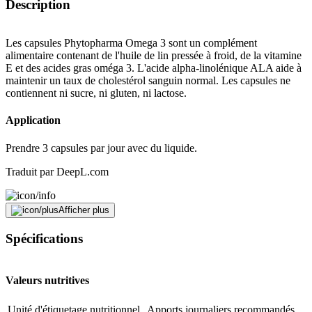
Description
Les capsules Phytopharma Omega 3 sont un complément
alimentaire contenant de l'huile de lin pressée à froid, de la vitamine
E et des acides gras oméga 3. L'acide alpha-linolénique ALA aide à
maintenir un taux de cholestérol sanguin normal. Les capsules ne
contiennent ni sucre, ni gluten, ni lactose.
Application
Prendre 3 capsules par jour avec du liquide.
Traduit par DeepL.com
Conserver hors de la portée des enfants. Ne pas dépasser la dose
Afficher plus
journalière recommandée indiquée. Les compléments alimentaires
ne peuvent se substituer à une alimentation variée et équilibrée et à
Spécifications
un mode de vie sain.
Signaler une erreur
Valeurs nutritives
Unité d'étiquetage nutritionnel
Apports journaliers recommandés