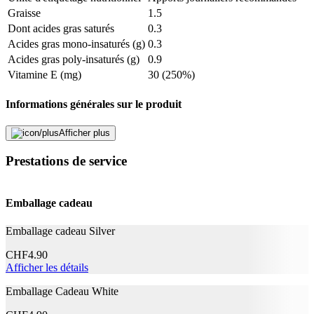
Description
Graisse
1.5
Dont acides gras saturés
0.3
Acides gras mono-insaturés (g)
0.3
Adresse e-mail (facultatif)
Acides gras poly-insaturés (g)
0.9
Fermer le formulaire
Envoyer
Vitamine E (mg)
30 (250%)
Signaler des données erronées
Informations générales sur le produit
Afficher plus
Unité d'emballage
1 Pièce/s
Dimension de l'emballage
190 Pièce/s
Prestations de service
Forme de dosage
Capsule
Durabilité
Emballage cadeau
La vie naturelle
Oui
Emballage cadeau Silver
Mentions légales
CHF
4.90
Afficher les détails
Catégorie de produit
Complément alimentaire
Emballage Cadeau White
Caractéristiques