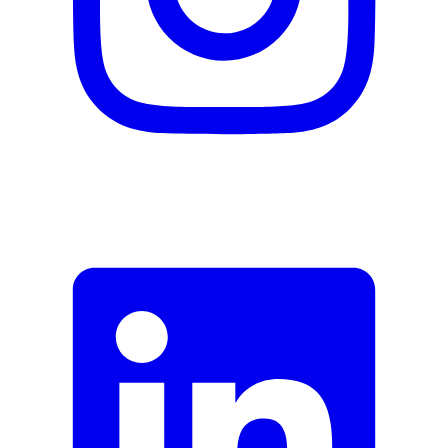
Garantie du fabricant
0 mois
Informations sur la garantie
Phytopharma
Signaler une erreur
Description
Adresse e-mail (facultatif)
Fermer le formulaire
Envoyer
Signaler des données erronées