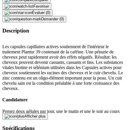
Favoriser
Évaluer (0)
Demander (0)
Description
Les capsules capillaires actives soutiennent de l'intérieur le
traitement Plantur 39 contenant de la caféine. Une pénurie de
cheveux peut rapidement avoir des effets négatifs. Résultat: les
cheveux peuvent devenir cassants, cassants et fins. Les substances
vitales biotine et sélénium utilisées dans les Capsules actives pour
cheveux soutiennent les racines des cheveux et le cuir chevelu. Le
zinc contenu est un oligo-élément important pour la peau. Un cuir
chevelu sain est la condition préalable à une forte croissance des
cheveux.
Candidature
Prenez deux gélules par jour, une le matin et une le soir au cours
d'un repas. Ne pas dépasser l'apport quotidien recommandé. Les
Afficher plus
compléments alimentaires ne remplacent pas une alimentation
équilibrée et variée et un mode de vie sain. Tenir hors de portée des
Spécifications