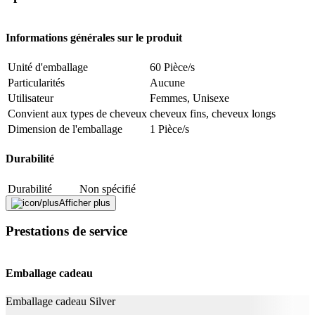
enfants. Protéger de la chaleur. Sans lactose ni gluten. Le traitement
doit toujours être effectué sur une période d'au moins deux à trois
mois pour permettre à la racine des cheveux de se régénérer.
Informations générales sur le produit
Traduit par DeepL.com
Unité d'emballage
60 Pièce/s
Signaler une erreur
Particularités
Aucune
Utilisateur
Femmes, Unisexe
Convient aux types de cheveux
cheveux fins, cheveux longs
Description
Dimension de l'emballage
1 Pièce/s
Durabilité
Adresse e-mail (facultatif)
Durabilité
Non spécifié
Fermer le formulaire
Envoyer
Afficher plus
La vie naturelle
Pas de particularités
Signaler des données erronées
Prestations de service
Application
Soin capillaire besoins
Renforcement
Emballage cadeau
Pour rincer
Non
Emballage cadeau Silver
Informations complémentaires