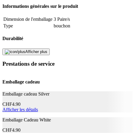
Informations générales sur le produit
Dimension de l'emballage
3 Paire/s
Type
bouchon
Durabilité
La vie naturelle
Pas de particularités
Afficher plus
Prestations de service
Mentions légales
Catégorie de produit
Autre
Emballage cadeau
Application
Emballage cadeau Silver
Effet
Contre le bruit, Protection contre l'eau
CHF
4.90
Afficher les détails
Fabricant
Emballage Cadeau White
Nom du fabricant
Quies
CHF
4.90
N° d’article du fabricant
QUIE11