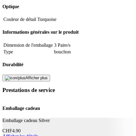
Adresse e-mail (facultatif)
Optique
Fermer le formulaire
Envoyer
Couleur de détail
Turquoise
Signaler des données erronées
Informations générales sur le produit
Dimension de l'emballage
3 Paire/s
Type
bouchon
Durabilité
La vie naturelle
Pas de particularités
Afficher plus
Prestations de service
Mentions légales
Catégorie de produit
Autre
Emballage cadeau
Application
Emballage cadeau Silver
Effet
Protection contre l'eau
CHF
4.90