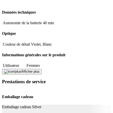
Adresse e-mail (facultatif)
Données techniques
Fermer le formulaire
Envoyer
Signaler des données erronées
Autonomie de la batterie
40 min
Optique
Couleur de détail
Violet, Blanc
Informations générales sur le produit
Utilisateur
Femmes
Type de rasoir
Rasoir grille
Afficher plus
Prestations de service
Équipement
Station de nettoyage
Non
Emballage cadeau
Application
Emballage cadeau Silver