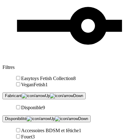
Filtres
Easytoys Fetish Collection
8
VeganFetish
1
Fabricant
Disponible
9
Disponibilité
Accessoires BDSM et fétiche
1
Fouet
3