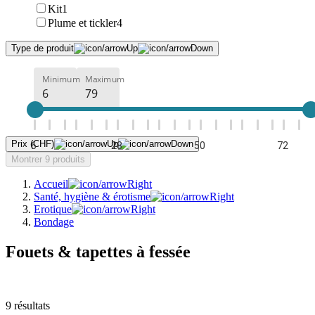
Kit
1
Plume et tickler
4
Type de produit
Minimum
Maximum
Prix (CHF)
6
28
50
72
Montrer 9 produits
Accueil
Santé, hygiène & érotisme
Erotique
Bondage
Fouets & tapettes à fessée
9
résultats