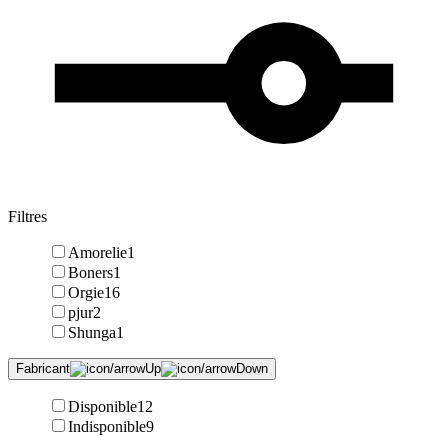
Filtres
Amorelie
1
Boners
1
Orgie
16
pjur
2
Shunga
1
Fabricant
Disponible
12
Indisponible
9