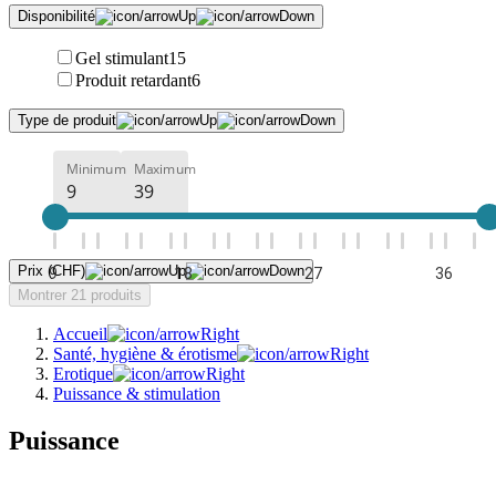
Disponibilité
Gel stimulant
15
Produit retardant
6
Type de produit
Minimum
Maximum
Prix (CHF)
9
18
27
36
Montrer 21 produits
Accueil
Santé, hygiène & érotisme
Erotique
Puissance & stimulation
Puissance