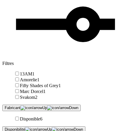
Filtres
13AM
1
Amorelie
1
Fifty Shades of Grey
1
Marc Dorcel
1
Svakom
2
Fabricant
Disponible
6
Disponibilité