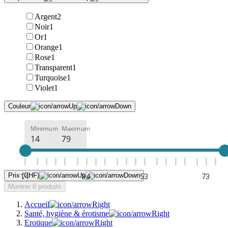
Argent
2
Noir
1
Or
1
Orange
1
Rose
1
Transparent
1
Turquoise
1
Violet
1
Couleur
Minimum
Maximum
Prix (CHF)
14
34
53
73
Montrer 6 produits
Accueil
Santé, hygiène & érotisme
Erotique