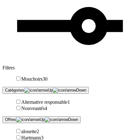
Filtres
Mouchoirs
30
Catégories
Alternative responsable
1
Nouveautés
4
Offres
alouette
2
Hartmann
3