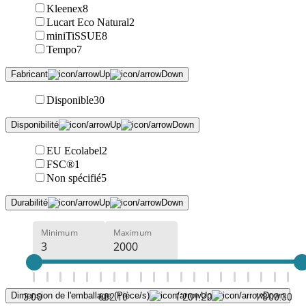
Kleenex
8
Lucart Eco Natural
2
miniTiSSUE
8
Tempo
7
Fabricant
Disponible
30
Disponibilité
EU Ecolabel
2
FSC®
1
Non spécifié
5
Durabilité
Minimum
Maximum
Dimension de l'emballage (Pièce/s)
3.00
602.10
1'201.20
1'800.30