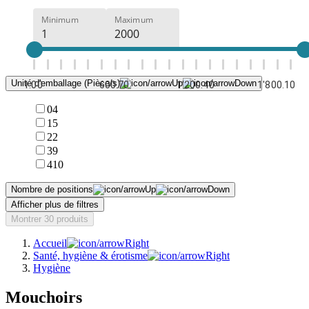
Minimum
Maximum
Unité d'emballage (Pièce/s)
1.00
600.70
1'200.40
1'800.10
0
4
1
5
2
2
3
9
4
10
Nombre de positions
Afficher plus de filtres
Montrer 30 produits
Accueil
Santé, hygiène & érotisme
Hygiène
Mouchoirs