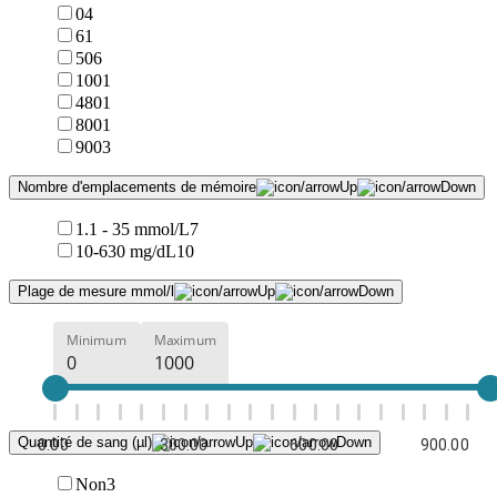
0
4
6
1
50
6
100
1
480
1
800
1
900
3
Nombre d'emplacements de mémoire
1.1 - 35 mmol/L
7
10-630 mg/dL
10
Plage de mesure mmol/l
Minimum
Maximum
Quantité de sang (µl)
0.00
300.00
600.00
900.00
Non
3