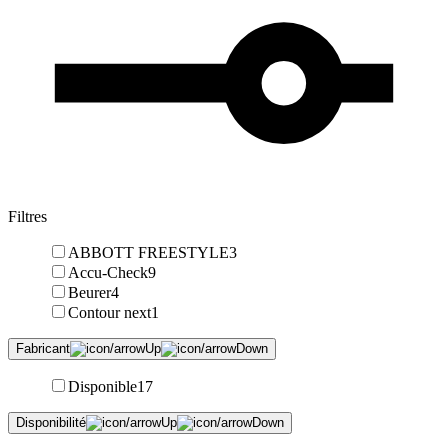
Filtres
ABBOTT FREESTYLE
3
Accu-Check
9
Beurer
4
Contour next
1
Fabricant
Disponible
17
Disponibilité