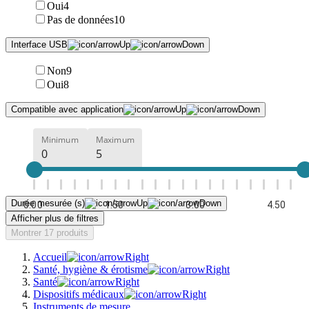
Oui
4
Pas de données
10
Interface USB
Non
9
Oui
8
Compatible avec application
Minimum
Maximum
Durée mesurée (s)
0.00
1.50
3.00
4.50
Afficher plus de filtres
Montrer 17 produits
Accueil
Santé, hygiène & érotisme
Santé
Dispositifs médicaux
Instruments de mesure