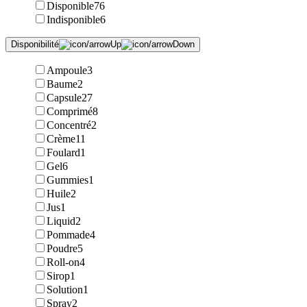
Disponible
76
Indisponible
6
Disponibilité
Ampoule
3
Baume
2
Capsule
27
Comprimé
8
Concentré
2
Crème
11
Foulard
1
Gel
6
Gummies
1
Huile
2
Jus
1
Liquid
2
Pommade
4
Poudre
5
Roll-on
4
Sirop
1
Solution
1
Spray
2