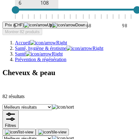
Prix (CHF)
6
37
68
98
Montrer 82 produits
Accueil
Santé, hygiène & érotisme
Santé
Prévention & régénération
Cheveux & peau
82
résultats
Filtres