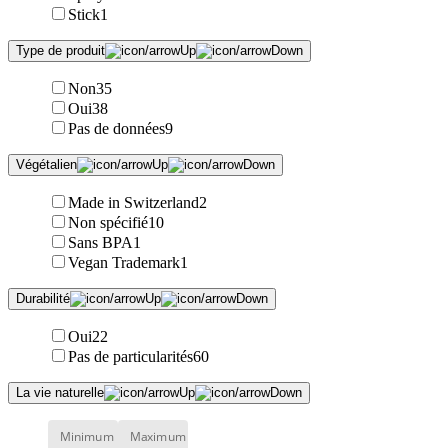
Stick
1
Type de produit
Non
35
Oui
38
Pas de données
9
Végétalien
Made in Switzerland
2
Non spécifié
10
Sans BPA
1
Vegan Trademark
1
Durabilité
Oui
22
Pas de particularités
60
La vie naturelle
Minimum
Maximum