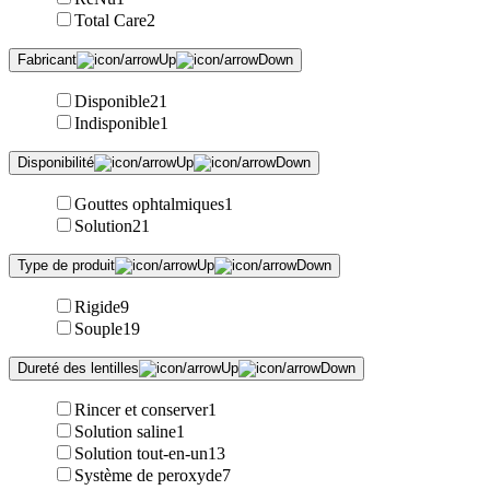
Total Care
2
Fabricant
Disponible
21
Indisponible
1
Disponibilité
Gouttes ophtalmiques
1
Solution
21
Type de produit
Rigide
9
Souple
19
Dureté des lentilles
Rincer et conserver
1
Solution saline
1
Solution tout-en-un
13
Système de peroxyde
7