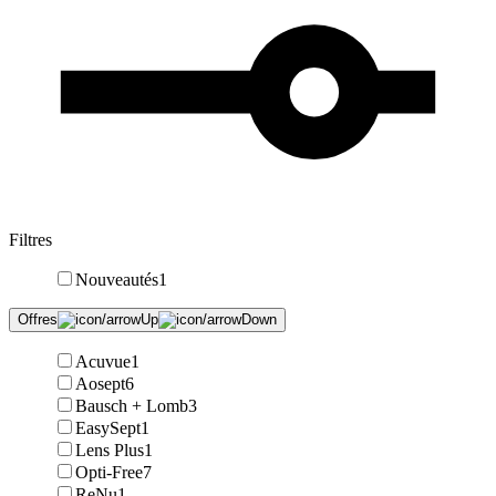
Filtres
Nouveautés
1
Offres
Acuvue
1
Aosept
6
Bausch + Lomb
3
EasySept
1
Lens Plus
1
Opti-Free
7
ReNu
1