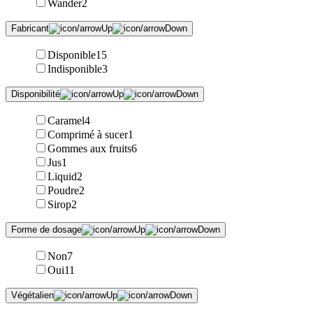
Wander
2
Fabricant
Disponible
15
Indisponible
3
Disponibilité
Caramel
4
Comprimé à sucer
1
Gommes aux fruits
6
Jus
1
Liquid
2
Poudre
2
Sirop
2
Forme de dosage
Non
7
Oui
11
Végétalien