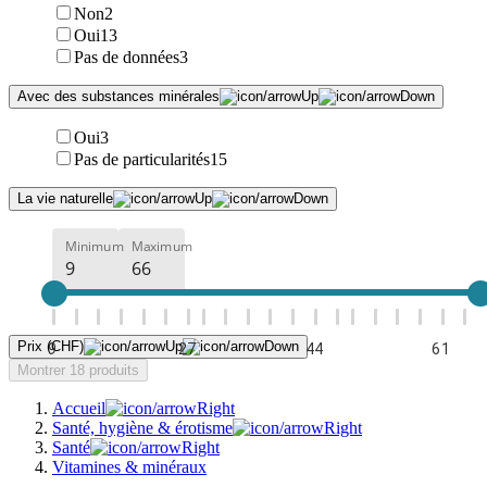
Non
2
Oui
13
Pas de données
3
Avec des substances minérales
Oui
3
Pas de particularités
15
La vie naturelle
Minimum
Maximum
Prix (CHF)
9
27
44
61
Montrer 18 produits
Accueil
Santé, hygiène & érotisme
Santé
Vitamines & minéraux