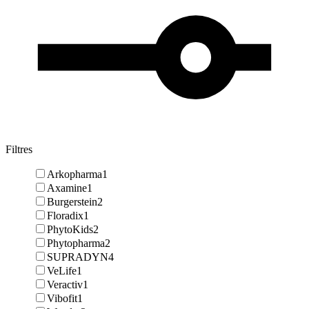
Filtres
Arkopharma
1
Axamine
1
Burgerstein
2
Floradix
1
PhytoKids
2
Phytopharma
2
SUPRADYN
4
VeLife
1
Veractiv
1
Vibofit
1