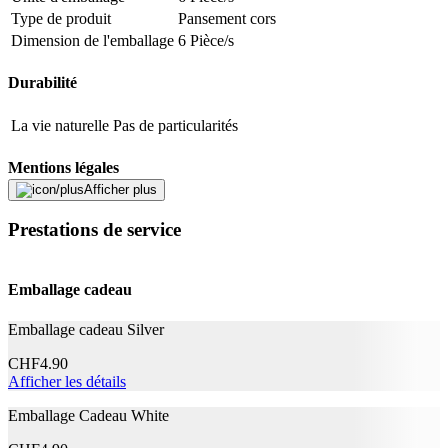
Type de produit
Pansement cors
Dimension de l'emballage
6 Pièce/s
Durabilité
La vie naturelle
Pas de particularités
Mentions légales
Afficher plus
Catégorie de produit
Dispositif médical
Prestations de service
Mislin + Balthasar AG, Lavendelweg 2,
Importateur CH
6280 Hochdorf
Classe de dispositifs
MDD IIa
médicaux
Emballage cadeau
CH Représentant
Medical Devices GmbH, Bahnhofstrasse
Emballage cadeau Silver
autorisé
32, 6300 Zug
CHF
4.90
Caractéristiques
Afficher les détails
Étanche
Non
Emballage Cadeau White