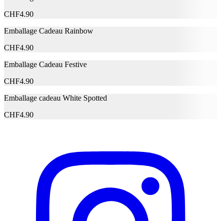
Aluminum Hydroxide, Ascorbyl Palmitate, Butylene
Glycol, Caffeine, Charcoal Powder, Diospyros Kaki
CHF
4.90
Ingrédients
Leaf Extract, Disodium EDTA, Ficus Carica Fruit/Leaf
Extract, Glycine Soja Seed Extract, Oryza Sativa
Emballage Cadeau Rainbow
Extract, Retinyl Palmitate, Sesamum Indicum Seed
CHF
4.90
Extract, Sodium Hyaluronate, Tartaric Acid,
Tocopherol, Tocopheryl Acetate, Ulmus Davidiana
Emballage Cadeau Festive
Root Extract, Volcanic Ash Extract, Phenoxyethanol,
Citronellol, Hydroxycitronellal, Limonene, Linalool, CI
CHF
4.90
77499, Parfum/Fragrance.
Emballage cadeau White Spotted
Fabricant
CHF
4.90
Nom du fabricant
SkinRepublic
N° d’article du fabricant
SR035
Garantie du fabricant
0 mois
Informations sur la garantie
SkinRepublic
Signaler une erreur
Description