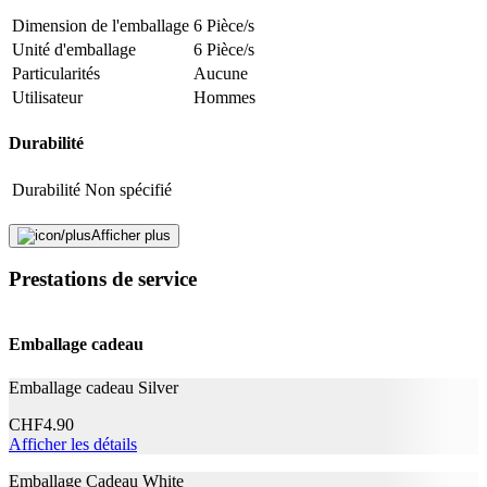
Adresse e-mail (facultatif)
Dimension de l'emballage
6 Pièce/s
Unité d'emballage
6 Pièce/s
Fermer le formulaire
Envoyer
Particularités
Aucune
Signaler des données erronées
Utilisateur
Hommes
Durabilité
Durabilité
Non spécifié
Application
Afficher plus
Prestations de service
Type de produit
Coussinets
Effet
Atténue les cernes, Contre la fatigue
Emballage cadeau
Informations complémentaires
Emballage cadeau Silver
Aqua/Water/Eau, Glycerin, Sorbitol, Sodium
Polyacrylate, Ricinus Communis Seed Oil, Polyacrylic
CHF
4.90
Acid, Cellulose Gum, Octyldodecanol, Kaolin, 1,2-
Afficher les détails
Hexanediol, Aesculus Hippocastanum Seed Extract,
Allantoin, Aloe Barbadensis Leaf Juice Powder,
Emballage Cadeau White