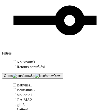
Filtres
Nouveautés
1
Retours contrôlés
1
Offres
Babyliss
1
Bellissima
3
bio ionic
1
GA.MA
2
ghd
3
Laifen
1