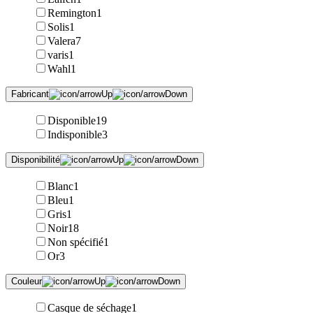
Remington
1
Solis
1
Valera
7
varis
1
Wahl
1
Fabricant
Disponible
19
Indisponible
3
Disponibilité
Blanc
1
Bleu
1
Gris
1
Noir
18
Non spécifié
1
Or
3
Couleur
Casque de séchage
1