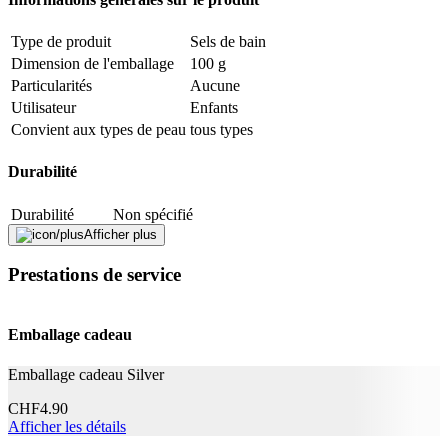
vous receviez différentes variantes.
Type de produit
Sels de bain
Signaler une erreur
Dimension de l'emballage
100 g
Particularités
Aucune
Utilisateur
Enfants
Description
Convient aux types de peau
tous types
Durabilité
Adresse e-mail (facultatif)
Durabilité
Non spécifié
Fermer le formulaire
Envoyer
Afficher plus
La vie naturelle
Pas de particularités
Signaler des données erronées
Prestations de service
Application
Effet
Soignant, Nettoyant
Emballage cadeau
Informations complémentaires
Emballage cadeau Silver
ZEA MAYS STARCH, TALC, GLYCERIN,
CHF
4.90
Ingrédients
SODIUM LAURETH SULFATE, AQUA,
Afficher les détails
DENATONIUM BENZOATE, CI 14720, CI 19140