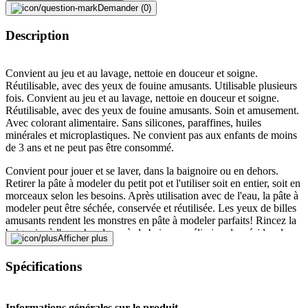
Demander (0)
Description
Convient au jeu et au lavage, nettoie en douceur et soigne.
Réutilisable, avec des yeux de fouine amusants. Utilisable plusieurs
fois. Convient au jeu et au lavage, nettoie en douceur et soigne.
Réutilisable, avec des yeux de fouine amusants. Soin et amusement.
Avec colorant alimentaire. Sans silicones, paraffines, huiles
minérales et microplastiques. Ne convient pas aux enfants de moins
de 3 ans et ne peut pas être consommé.
Convient pour jouer et se laver, dans la baignoire ou en dehors.
Retirer la pâte à modeler du petit pot et l'utiliser soit en entier, soit en
morceaux selon les besoins. Après utilisation avec de l'eau, la pâte à
modeler peut être séchée, conservée et réutilisée. Les yeux de billes
amusants rendent les monstres en pâte à modeler parfaits! Rincez la
baignoire à l'eau chaude après le bain pour éliminer les résidus de
Afficher plus
produit.
Spécifications
Article assorti. Veuillez noter que cet article est disponible en
différentes couleurs. Vous recevrez une couleur choisie au hasard.
En achetant plusieurs gobelets de cet article, il n'est pas garanti que
Informations générales sur le produit