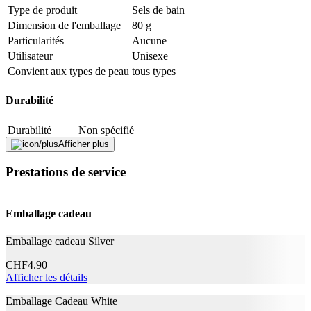
Description
Type de produit
Sels de bain
Dimension de l'emballage
80 g
Particularités
Aucune
Adresse e-mail (facultatif)
Utilisateur
Unisexe
Fermer le formulaire
Envoyer
Convient aux types de peau
tous types
Signaler des données erronées
Durabilité
Durabilité
Non spécifié
Afficher plus
La vie naturelle
Oui
Prestations de service
Application
Effet
Soin
Emballage cadeau
Informations complémentaires
Emballage cadeau Silver
MARIS SAL, AMYRIS BALSAMIFERA BARK
CHF
4.90
OIL, CYMBOPOGON WINTERIANUS HERB
Afficher les détails
OIL, LAVANDULA ANGUSTIFOLIA HERB OIL,
MELISSA OFFICINALIS LEAF OIL,
Emballage Cadeau White
Ingrédients