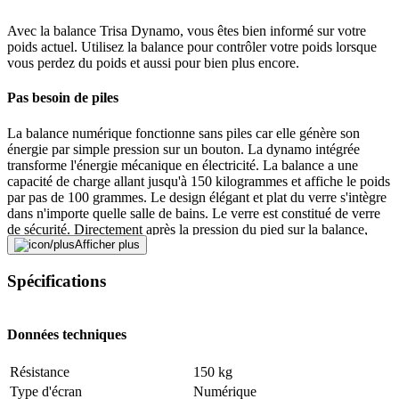
Avec la balance Trisa Dynamo, vous êtes bien informé sur votre
poids actuel. Utilisez la balance pour contrôler votre poids lorsque
vous perdez du poids et aussi pour bien plus encore.
Pas besoin de piles
La balance numérique fonctionne sans piles car elle génère son
énergie par simple pression sur un bouton. La dynamo intégrée
transforme l'énergie mécanique en électricité. La balance a une
capacité de charge allant jusqu'à 150 kilogrammes et affiche le poids
par pas de 100 grammes. Le design élégant et plat du verre s'intègre
dans n'importe quelle salle de bains. Le verre est constitué de verre
de sécurité. Directement après la pression du pied sur la balance,
l'afficheur s'allume avec les grands chiffres et vous pouvez contrôler
Afficher plus
votre poids. La balance est équipée d'un arrêt automatique et d'un
calibrage automatique.
Spécifications
Trisa Electronics: Fabriqué par des gens – destiné à des gens
Données techniques
L'entreprise suisse Trisa, après ses origines dans la production de
brosses, s'est spécialisée dans la fabrication d'appareils électriques.
Résistance
150 kg
La gamme de produits est large et comprend une grande variété
Type d'écran
Numérique
d'articles, des brosses à dents de toutes sortes aux sèche-cheveux, en