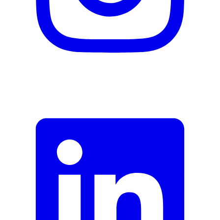
Site du fabricant
Voir le site du fabricant
Documents
DE_Datenblatt
Signaler une erreur
Description
Adresse e-mail (facultatif)
Fermer le formulaire
Envoyer
Signaler des données erronées