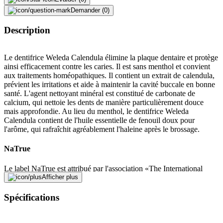
Demander (0)
Description
Le dentifrice Weleda Calendula élimine la plaque dentaire et protège
ainsi efficacement contre les caries. Il est sans menthol et convient
aux traitements homéopathiques. Il contient un extrait de calendula,
prévient les irritations et aide à maintenir la cavité buccale en bonne
santé. L'agent nettoyant minéral est constitué de carbonate de
calcium, qui nettoie les dents de manière particulièrement douce
mais approfondie. Au lieu du menthol, le dentifrice Weleda
Calendula contient de l'huile essentielle de fenouil doux pour
l'arôme, qui rafraîchit agréablement l'haleine après le brossage.
NaTrue
Le label NaTrue est attribué par l'association «The International
Association for Natural and Organic Cosmetics». Il différencie les
Afficher plus
produits en trois niveaux selon la proportion de matières premières
issues de l'agriculture biologique: 1. cosmétiques naturels (label
Spécifications
NaTrue avec une étoile) 2. cosmétique naturelle avec part de bio
(label NaTrue avec deux étoiles) 3. cosmétiques biologiques (label
NaTrue avec trois étoiles). Ce label de qualité indique aux