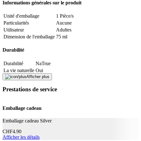
Informations générales sur le produit
consommateurs que les produits cosmétiques ont été fabriqués
principalement à partir de substances d'origine botanique, minérale
Unité d'emballage
1 Pièce/s
inorganique ou animale. En outre, les matériaux d'emballage doivent
être réduits au minimum possible.
Particularités
Aucune
Utilisateur
Adultes
Traduit par DeepL.com
Dimension de l'emballage
75 ml
Signaler une erreur
Durabilité
Durabilité
NaTrue
Description
La vie naturelle
Oui
Afficher plus
Adresse e-mail (facultatif)
Mentions légales
Prestations de service
Fermer le formulaire
Envoyer
Catégorie de produit
Autre
Signaler des données erronées
Emballage cadeau
Application
Emballage cadeau Silver
Retire la plaque dentaire, Haleine fraîche, Protection contre
Effet
les caries, Nettoyant
CHF
4.90
Afficher les détails