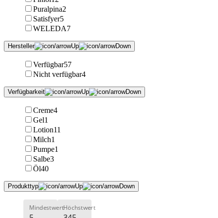
Puralpina
2
Satisfyer
5
WELEDA
7
Hersteller
Verfügbar
57
Nicht verfügbar
4
Verfügbarkeit
Creme
4
Gel
1
Lotion
11
Milch
1
Pumpe
1
Salbe
3
Öl
40
Produkttyp
Mindestwert
Höchstwert