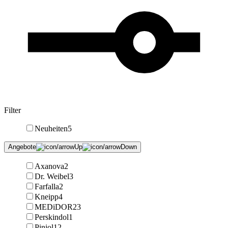
Filter
Neuheiten
5
Angebote
Axanova
2
Dr. Weibel
3
Farfalla
2
Kneipp
4
MEDiDOR
23
Perskindol
1
Piniol
12