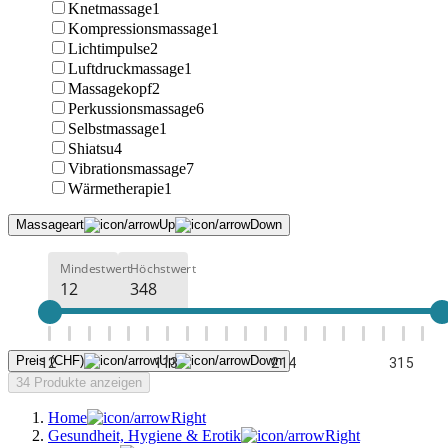
Knetmassage
1
Kompressionsmassage
1
Lichtimpulse
2
Luftdruckmassage
1
Massagekopf
2
Perkussionsmassage
6
Selbstmassage
1
Shiatsu
4
Vibrationsmassage
7
Wärmetherapie
1
Massageart
Mindestwert
Höchstwert
Preis (CHF)
12
113
214
315
34 Produkte anzeigen
Home
Gesundheit, Hygiene & Erotik