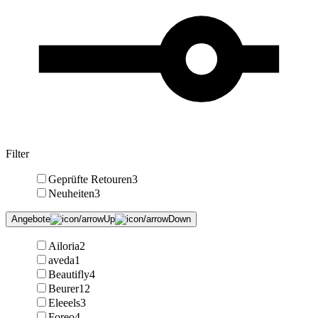
Filter
Geprüfte Retouren
3
Neuheiten
3
Angebote
Ailoria
2
aveda
1
Beautifly
4
Beurer
12
Eleeels
3
Foreo
4