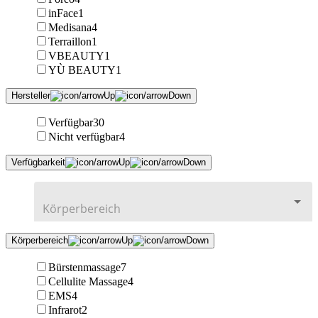
inFace
1
Medisana
4
Terraillon
1
VBEAUTY
1
YÙ BEAUTY
1
Hersteller
Verfügbar
30
Nicht verfügbar
4
Verfügbarkeit
Körperbereich
Bürstenmassage
7
Cellulite Massage
4
EMS
4
Infrarot
2