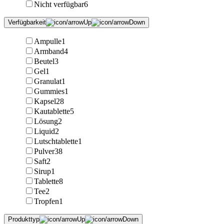
Nicht verfügbar
6
Verfügbarkeit
Ampulle
1
Armband
4
Beutel
3
Gel
1
Granulat
1
Gummies
1
Kapsel
28
Kautablette
5
Lösung
2
Liquid
2
Lutschtablette
1
Pulver
38
Saft
2
Sirup
1
Tablette
8
Tee
2
Tropfen
1
Produkttyp