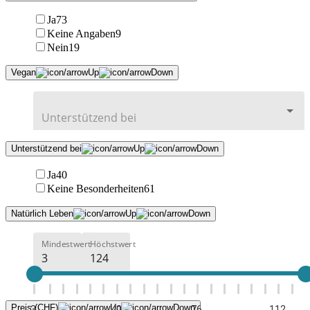
Ja
73
Keine Angaben
9
Nein
19
Vegan
Unterstützend bei
Ja
40
Keine Besonderheiten
61
Natürlich Leben
Mindestwert
Höchstwert
Preis (CHF)
3
40
76
112