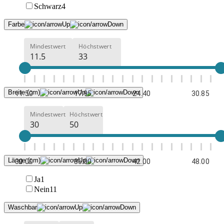
Schwarz
4
Farbe
Mindestwert
Höchstwert
Breite (cm)
11.50
17.95
24.40
30.85
Mindestwert
Höchstwert
Länge (cm)
30.00
36.00
42.00
48.00
Ja
1
Nein
11
Waschbar