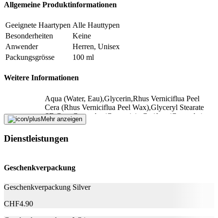
Allgemeine Produktinformationen
Geeignete Haartypen
Alle Hauttypen
Besonderheiten
Keine
Anwender
Herren, Unisex
Packungsgrösse
100 ml
Weitere Informationen
Aqua (Water, Eau),Glycerin,Rhus Verniciflua Peel
Cera (Rhus Verniciflua Peel Wax),Glyceryl Stearate
SE,Cera Carnauba (Copernicia Cerifera (Carnauba)
Mehr anzeigen
Wax, Cire de Carnauba),Ricinus Communis (Castor)
Seed Oil,Stearic Acid,Palmitic Acid,Sorbitol,Parfum
Dienstleistungen
Inhaltsstoffe
(Fragrance),Benzyl
Alcohol,Phenoxyethanol,Hydrogenated Castor
Oil,Caprylyl
Geschenkverpackung
Glycol,Ethylhexylglycerin,Caramel,Dehydroxanthan
Gum,Charcoal Powder,Linalool,Geraniol
Geschenkverpackung Silver
Nachhaltigkeit
CHF
4.90