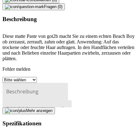
Fragen (0)
Beschreibung
Diese matte Paste von got2b macht Sie zu einem echten Beach Boy
ob zerzaust, zerrauft, zahm oder glatt. Anwendung: Auf das
trockene oder feuchte Haar auftragen. In den Handflächen verteilen
und nach Belieben einzelne Haarpartien zwirbeln, zerzausen oder
plätten.
Fehler melden
Beschreibung
E-Mail-Adresse (optional)
Mehr anzeigen
Formular schliessen
Senden
Spezifikationen
Falsche Daten melden