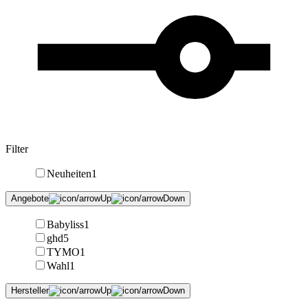
Filter
Neuheiten
1
Angebote
Babyliss
1
ghd
5
TYMO
1
Wahl
1
Hersteller