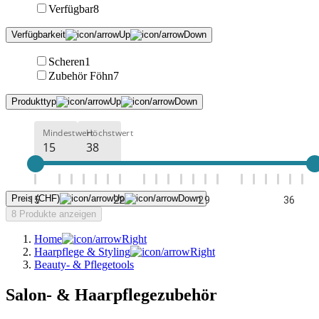
Verfügbar
8
Verfügbarkeit
Scheren
1
Zubehör Föhn
7
Produkttyp
Mindestwert
Höchstwert
Preis (CHF)
15
22
29
36
8 Produkte anzeigen
Home
Haarpflege & Styling
Beauty- & Pflegetools
Salon- & Haarpflegezubehör