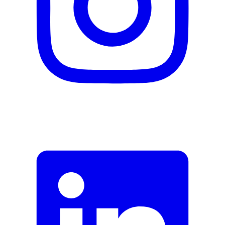
Nachhaltigkeit
Nachhaltigkeit
Nicht angegeben
Natürlich Leben
Ja
Eigenschaften
Konsistenz
Fest
Hersteller
Herstellername
Jolu
Herstellernummer
328
Herstellergarantie
0 Monate
Garantieinformationen
Jolu
Fehler melden
Beschreibung