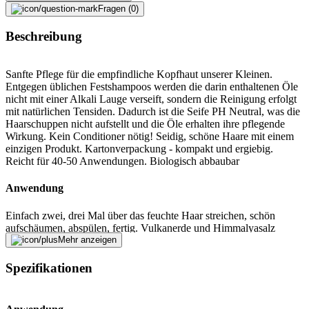
Fragen (0)
Beschreibung
Sanfte Pflege für die empfindliche Kopfhaut unserer Kleinen.
Entgegen üblichen Festshampoos werden die darin enthaltenen Öle
nicht mit einer Alkali Lauge verseift, sondern die Reinigung erfolgt
mit natürlichen Tensiden. Dadurch ist die Seife PH Neutral, was die
Haarschuppen nicht aufstellt und die Öle erhalten ihre pflegende
Wirkung. Kein Conditioner nötig! Seidig, schöne Haare mit einem
einzigen Produkt. Kartonverpackung - kompakt und ergiebig.
Reicht für 40-50 Anwendungen. Biologisch abbaubar
Anwendung
Einfach zwei, drei Mal über das feuchte Haar streichen, schön
aufschäumen, abspülen, fertig. Vulkanerde und Himmalyasalz
sorgen für mehr Volumen und griffiges Haar. Zedernholz ist gut für
Mehr anzeigen
feines und fettiges Haar und hilft bei Schuppen. Unsere
hochwertigen Pflanzenextrakte wie Krauseminzöl, Verbenaöl und
Spezifikationen
Zitronenmelisse stärken und erfrischen Ihre strapazierte Kopfhaut.
Hinweis: Das Shampoo nach Gebrauch trockenen lassen. Das
Shampoo lässt sich auch prima in einen Organza Beutel benutzen