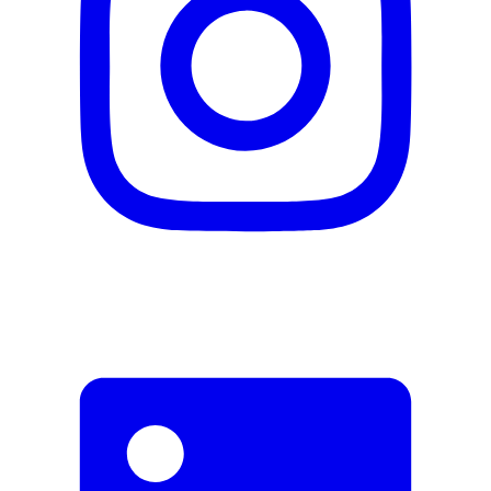
Konsistenz
Flüssig
Hersteller
Herstellername
khadi
Herstellernummer
KD1004
Herstellergarantie
0 Monate
Garantieinformationen
khadi
Fehler melden
Beschreibung
E-Mail-Adresse (optional)
Formular schliessen
Senden
Falsche Daten melden