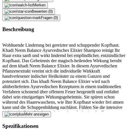
Merken
Bewerten (0)
Fragen (0)
Beschreibung
Wohltuende Linderung bei gereizter und schuppender Kopfhaut.
Khadi Neem Balance Ayurvedisches Elixier Shampoo reinigt Ihr
Haar extra sanft und wirkt lindernd bei empfindlicher, entzündlicher
Kopfhaut. Das Geheimnis der magisch-heilenden Wirkung beruht
auf dem khadi Neem Balance Elixier. In diesem Ayurvedischen
Pflanzenextrakt vereint sich die individuelle Wirkkraft
handverlesener indischer Heilkräuter zu einem Ganzen und
potenziert sich. Das khadi Neem Balance Elixier wird nach
altüberlieferten Ayurvedischen Rezepturen in einem traditionellen
Verfahren schonend über offenem Feuer hergestellt und entfaltet
dabei sein einzigartiges Wirkungsgeheimnis. Sie spüren schon
während des Haarewaschens, wie Ihre Kopfhaut wieder frei atmen
kann und die Schuppenbildung nachlässt. Fühlen Sie die intensive
und unmittelbare Linderung bei starkem Juckreiz oder Brennen.
Mehr anzeigen
Gleichzeitig wird Ihre Kopfhaut von innen gestärkt und genährt, um
sich auf natürliche Weise selbst zu schützen. Schon bald werden Sie
Spezifikationen
sich in Ihrer Haut wieder wohl fühlen und Ihre Haare können