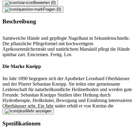
Bewerten (0)
Fragen (0)
Beschreibung
Samtweiche Hände und gepflegte Nagelhaut in Sekundenschnelle.
Die pflanzliche Pflegeformel mit hochwertigem
Aprikosenmilchextrakt und natürlichem Marulaöl pflegt die Hände
spürbar zart. Eincremen. Fertig. Los
Die Marke Kneipp
Im Jahr 1890 begegnen sich der Apotheker Leonhard Oberhäusser
und der Pfarrer Sebastian Kneipp. Sie teilen eine gemeinsame
Leidenschaft für naturheilkundliche Heilmethoden und werden gute
Freunde. Sebastian Kneipps Studien über Heilung durch
Hydrotherapie, Heilkräuter, Bewegung und Ernährung interessieren
Oberhäusser sehr. Ein Jahr später erhält er von Kneipp die
Erlaubnis, pharmazeutische und kosmetische Produkte sowie
Mehr anzeigen
diätetische Lebensmittel unter dem Namen Kneipp zu entwickeln
und zu vertreiben. Auch über 125 Jahre später bilden reine
Spezifikationen
Inhaltsstoffe natürlicher Herkunft die Grundlagen für Kneipp
Pflegeprodukte. Mittlerweile beschäftigt die Firma Kneipp weltweit