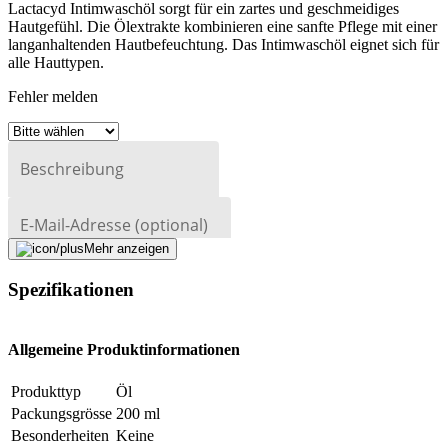
Lactacyd Intimwaschöl sorgt für ein zartes und geschmeidiges
Hautgefühl. Die Ölextrakte kombinieren eine sanfte Pflege mit einer
langanhaltenden Hautbefeuchtung. Das Intimwaschöl eignet sich für
alle Hauttypen.
Fehler melden
Beschreibung
E-Mail-Adresse (optional)
Mehr anzeigen
Formular schliessen
Senden
Falsche Daten melden
Spezifikationen
Allgemeine Produktinformationen
Produkttyp
Öl
Packungsgrösse
200 ml
Besonderheiten
Keine