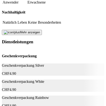
Anwender
Erwachsene
Nachhaltigkeit
Natürlich Leben
Keine Besonderheiten
Eigenschaften
Mehr anzeigen
Dienstleistungen
Dermatologisch getestet
Ja
Hersteller
Geschenkverpackung
Herstellername
Lactacyd
Geschenkverpackung Silver
Herstellernummer
5000014278
Herstellergarantie
0 Monate
CHF
4.90
Garantieinformationen
Lactacyd
Geschenkverpackung White
Fehler melden
CHF
4.90
Geschenkverpackung Rainbow
Beschreibung
CHF
4.90