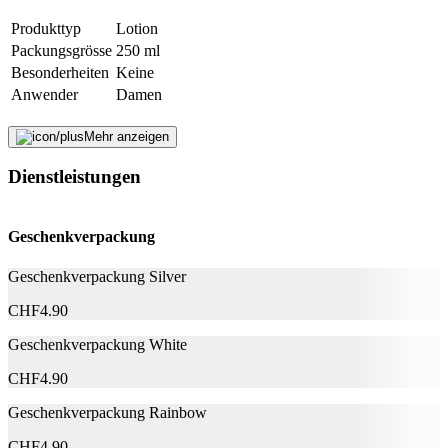
Produkttyp
Lotion
Packungsgrösse
250 ml
Besonderheiten
Keine
Anwender
Damen
Nachhaltigkeit
Mehr anzeigen
Dienstleistungen
Natürlich Leben
Keine Besonderheiten
Hersteller
Geschenkverpackung
Herstellername
Lactacyd
Geschenkverpackung Silver
Herstellernummer
6062261
Herstellergarantie
0 Monate
CHF
4.90
Garantieinformationen
Lactacyd
Geschenkverpackung White
Fehler melden
CHF
4.90
Geschenkverpackung Rainbow
Beschreibung
CHF
4.90