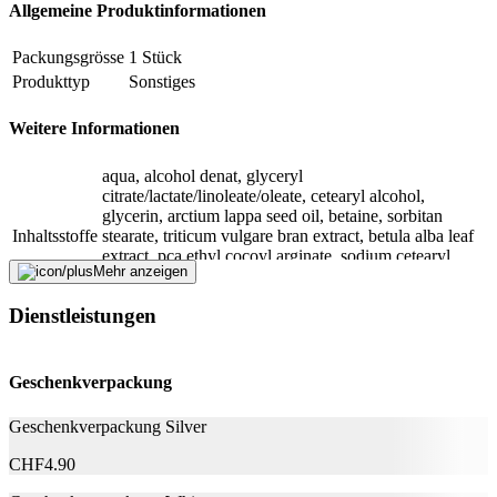
Allgemeine Produktinformationen
Fehler melden
Packungsgrösse
1 Stück
Produkttyp
Sonstiges
Beschreibung
Weitere Informationen
aqua, alcohol denat, glyceryl
E-Mail-Adresse (optional)
citrate/lactate/linoleate/oleate, cetearyl alcohol,
glycerin, arctium lappa seed oil, betaine, sorbitan
Formular schliessen
Senden
Inhaltsstoffe
stearate, triticum vulgare bran extract, betula alba leaf
Falsche Daten melden
extract, pca ethyl cocoyl arginate, sodium cetearyl
Mehr anzeigen
sulfate, coco-glucoside, sucrose cocoate, linoleic acid,
parfum, limonene, linalool
Dienstleistungen
Hersteller
Geschenkverpackung
Herstellername
Logona
Herstellernummer
LOG7559
Geschenkverpackung Silver
Herstellergarantie
0 Monate
Garantieinformationen
Logona
CHF
4.90