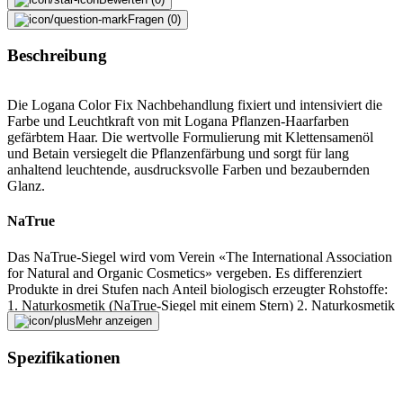
Fragen (0)
Beschreibung
Die Logana Color Fix Nachbehandlung fixiert und intensiviert die
Farbe und Leuchtkraft von mit Logana Pflanzen-Haarfarben
gefärbtem Haar. Die wertvolle Formulierung mit Klettensamenöl
und Betain versiegelt die Pflanzenfärbung und sorgt für lang
anhaltend leuchtende, ausdrucksvolle Farben und bezaubernden
Glanz.
NaTrue
Das NaTrue-Siegel wird vom Verein «The International Association
for Natural and Organic Cosmetics» vergeben. Es differenziert
Produkte in drei Stufen nach Anteil biologisch erzeugter Rohstoffe:
1. Naturkosmetik (NaTrue-Siegel mit einem Stern) 2. Naturkosmetik
mit Bioanteil (NaTrue-Siegel mit zwei Sternen) 3. Biokosmetik
Mehr anzeigen
(NaTrue-Siegel mit drei Sternen) Dieses Gütesiegel gibt den
Verbrauchern zu erkennen, dass die Kosmetika überwiegend aus
Spezifikationen
Stoffen botanischen, anorganisch-mineralischen oder tierischen
Ursprungs hergestellt wurden. Darüber hinaus muss das
Verpackungsmaterial auf das mögliche Minimum reduziert werden.