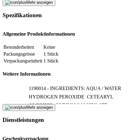
Mehr anzeigen
Spezifikationen
Beschreibung
E-Mail-Adresse (optional)
Allgemeine Produktinformationen
Formular schliessen
Senden
Besonderheiten
Keine
Falsche Daten melden
Packungsgrösse
1 Stück
Verpackungseinheit
1 Stück
Weitere Informationen
1190014 - INGREDIENTS: AQUA / WATER 
HYDROGEN PEROXIDE  CETEARYL
ALCOHOL  SODIUM SALICYLATE 
Mehr anzeigen
TRIDECETH-2 CARBOXAMIDE MEA 
Dienstleistungen
PHOSPHORIC ACID  CETEARETH-25 
TETRASODIUM ETIDRONATE 
Inhaltsstoffe
Geschenkverpackung
TETRASODIUM PYROPHOSPHATE 