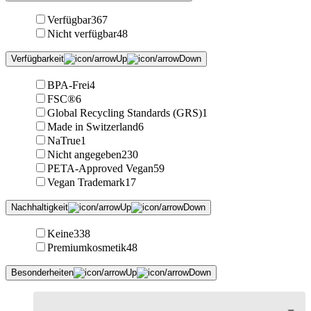
Verfügbar
367
Nicht verfügbar
48
Verfügbarkeit
BPA-Frei
4
FSC®
6
Global Recycling Standards (GRS)
1
Made in Switzerland
6
NaTrue
1
Nicht angegeben
230
PETA-Approved Vegan
59
Vegan Trademark
17
Nachhaltigkeit
Keine
338
Premiumkosmetik
48
Besonderheiten