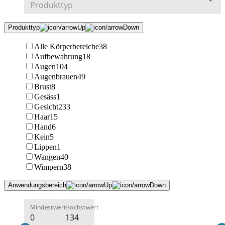
Produkttyp
Alle Körperbereiche
38
Aufbewahrung
18
Augen
104
Augenbrauen
49
Brust
8
Gesäss
1
Gesicht
233
Haar
15
Hand
6
Kein
5
Lippen
1
Wangen
40
Wimpern
38
Anwendungsbereich
Mindestwert
Höchstwert