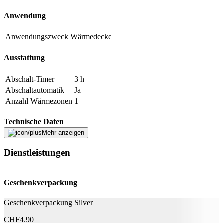
E-Mail-Adresse (optional)
Anwendung
Formular schliessen
Senden
Anwendungszweck
Wärmedecke
Falsche Daten melden
Ausstattung
Abschalt-Timer
3 h
Abschaltautomatik
Ja
Anzahl Wärmezonen
1
Technische Daten
Mehr anzeigen
Betriebsstufen
4
Dienstleistungen
Nachhaltigkeit
Geschenkverpackung
Nachhaltigkeit
OEKO-TEX® STANDARD 100
Geschenkverpackung Silver
Abmessungen
CHF
4.90