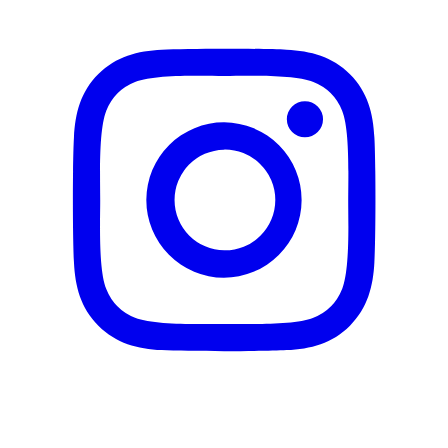
Wasserfest
Ja
Dermatologisch getestet
Ja
Lichtschutzfaktor
50+
Korallenfreundlich
Ja
Hersteller
Herstellername
NIVEA SUN
Herstellernummer
4005900353528
Herstellergarantie
0 Monate
Garantieinformationen
NIVEA SUN
Fehler melden
Beschreibung
E-Mail-Adresse (optional)