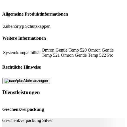
Allgemeine Produktinformationen
Zubehörtyp
Schutzkappen
Weitere Informationen
Omron Gentle Temp 520 Omron Gentle
Systemkompatibilität
Temp 521 Omron Gentle Temp 522 Pro
Rechtliche Hinweise
Advance AG, Zugerstrasse 162, 8820
Mehr anzeigen
CH-Importeur
Wädenswil
Medizinproduktklasse
MDR I
Dienstleistungen
Advance AG, Zugerstrasse 162, 8820
CH-Bevollmächtigter
Wädenswil
Geschenkverpackung
Hersteller
Geschenkverpackung Silver
Herstellername
Omron