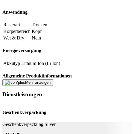
Beschreibung
Anwendung
E-Mail-Adresse (optional)
Rasierart
Trocken
Körperbereich
Kopf
Formular schliessen
Senden
Wet & Dry
Nein
Falsche Daten melden
Energieversorgung
Akkutyp
Lithium-Ion (Li-Ion)
Allgemeine Produktinformationen
Mehr anzeigen
Anwender
Heimanwender
Dienstleistungen
Technische Daten
Geschenkverpackung
Schnittbreite
4.1 cm
Stromversorgung
Akkubetrieb, Netzbetrieb
Geschenkverpackung Silver
Ladezeit
1 h
Anzahl Schnittstufen
28