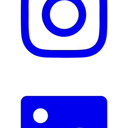
Dokumente
MULTILINGUAL_Manual
DE_Datenblatt
Lieferumfang
Haarschneidemaschine
2 Haarkammaufsätze
Bartkammaufsatz
Umhang
Schere
Frisierkamm
Reinigungsbürste
Reiseetui
Fehler melden
Beschreibung