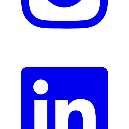
Herstellername
Phytopharma
Herstellernummer
4464819
Herstellergarantie
0 Monate
Garantieinformationen
Phytopharma
Fehler melden
Beschreibung
E-Mail-Adresse (optional)
Formular schliessen
Senden
Falsche Daten melden