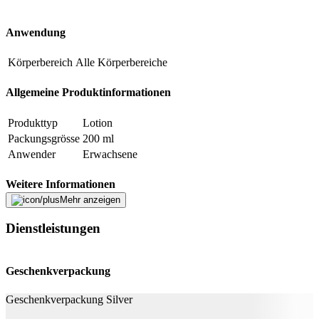
Anwendung
Körperbereich
Alle Körperbereiche
Allgemeine Produktinformationen
Produkttyp
Lotion
Packungsgrösse
200 ml
Anwender
Erwachsene
Weitere Informationen
Mehr anzeigen
Aqua, Octocrylene, C12-15 Alkyl
Benzoate,Ethylhexyl Salicylate, Butyl
Dienstleistungen
Methoxydibenzoylmethane,Bis-Ethylhexyloxyphenol
Methoxyphenyl Triazine,Butylene Glycol, Isopropyl
Isostearate, Triacontanyl PVP,Glyceryl Stearate, PEG-
Geschenkverpackung
Inhaltsstoffe
100 Stearate, Caprylyl Glycol,Tribehenin, Aluminum
Starch Octenylsuccinate, PotassiumCetyl Phosphate,
Geschenkverpackung Silver
Acrylates/C10-30 Alkyl AcrylateCrosspolymer,
Disodium EDTA, Sodium Hydroxide,Pentaerythrityl