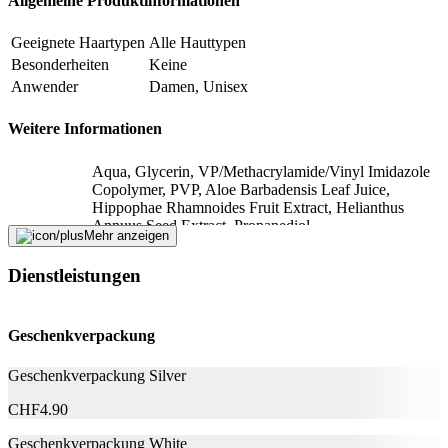
Allgemeine Produktinformationen
Fehler melden
Geeignete Haartypen
Alle Hauttypen
Besonderheiten
Keine
Anwender
Damen, Unisex
Beschreibung
Weitere Informationen
E-Mail-Adresse (optional)
Aqua, Glycerin, VP/Methacrylamide/Vinyl Imidazole
Copolymer, PVP, Aloe Barbadensis Leaf Juice,
Formular schliessen
Senden
Hippophae Rhamnoides Fruit Extract, Helianthus
Falsche Daten melden
Annuus Seed Extract, Propanediol,
Mehr anzeigen
Ethylhexylglycerin, Tocopherol, Acrylates/C10-30
Inhaltsstoffe
Alkyl Methacrylate Copolymer, PEG-40
Dienstleistungen
Hydrogenated Castor Oil, Polysorbate 80, Sodium
Lauryl Sulfate, Alcohol Denat., Aminomethyl
Propanol, Mica, Phenylpropanol, Octanediol, Lactic
Acid, Phenoxyethanol, Ethyl Lauroyl Arginate HCl,
Geschenkverpackung
Parfum, Limonene, Citronellol, Coumarin, CI 77891
Geschenkverpackung Silver
Abmessungen
CHF
4.90
Volumen
150 ml
Geschenkverpackung White