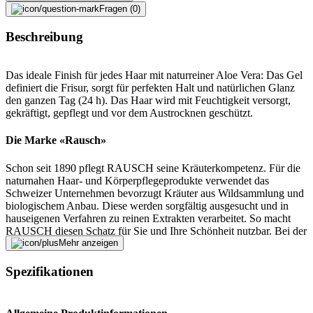
Fragen (0)
Beschreibung
Das ideale Finish für jedes Haar mit naturreiner Aloe Vera: Das Gel
definiert die Frisur, sorgt für perfekten Halt und natürlichen Glanz
den ganzen Tag (24 h). Das Haar wird mit Feuchtigkeit versorgt,
gekräftigt, gepflegt und vor dem Austrocknen geschützt.
Die Marke «Rausch»
Schon seit 1890 pflegt RAUSCH seine Kräuterkompetenz. Für die
naturnahen Haar- und Körperpflegeprodukte verwendet das
Schweizer Unternehmen bevorzugt Kräuter aus Wildsammlung und
biologischem Anbau. Diese werden sorgfältig ausgesucht und in
hauseigenen Verfahren zu reinen Extrakten verarbeitet. So macht
RAUSCH diesen Schatz für Sie und Ihre Schönheit nutzbar. Bei der
Herstellung legt RAUSCH viel Wert auf besonders schonende
Mehr anzeigen
Produktionsverfahren, einen hohen Anteil an natürlichen
Inhaltsstoffen und einen achtsamen Umgang mit der Natur. Die
Spezifikationen
Wurzeln zur Schweiz geraten dabei nie in Vergessenheit: Die
Kosmetikprodukte werden mit viel Leidenschaft in Kreuzlingen am
Bodensee entwickelt, produziert und schliesslich weltweit verbreitet.